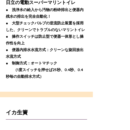
日立の電動スーパーマリントイレ
● 洗浄水の給入から汚物の粉砕排出と便器内
残水の排出を完全自動化！
● 大型チェックバルブの逆流防止装置を採用
した、
クリーンでトラブルのないマリントイレ
● 操作スイッチは防止型で便器一体形とし操
作性を向上
● 便器内排水水流方式：クリーンな旋回放出
水流方式
● 制御方式：オートマチック
（1度スイッチを押せば25秒、0.4秒、0.4
秒毎の自動排水方式）
イカ生簀