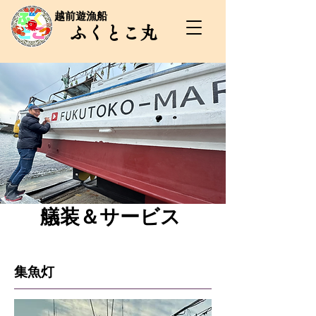
​越前遊漁船
​ふくとこ丸
艤装＆サービス
​集魚灯