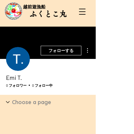
​越前遊漁船
​ふくとこ丸
その他
フォローする
Emi T.
0 フォロワー
0 フォロー中