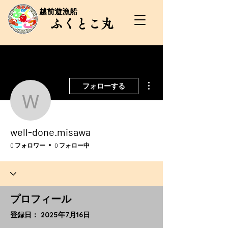
​越前遊漁船
​ふくとこ丸
その他
フォローする
well-done.misawa
well-done.misawa
0 フォロワー
0 フォロー中
プロフィール
登録日： 2025年7月16日