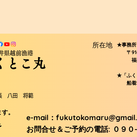
所在地
★事務所
〒916-
井県越前漁港
くとこ丸
​ 福井
★「ふく
船着場
長 八田 将範
ます。
e-mail：
fukutokomaru@gmail
予
お問合せ＆ご予約の電話: ０９０