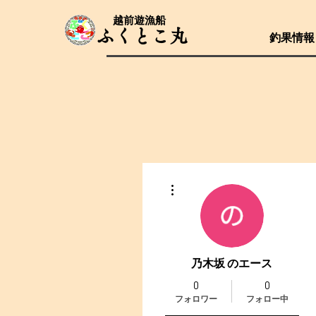
​越前遊漁船
​ふくとこ丸
釣果情報
その他
乃木坂 のエース
0
0
フォロワー
フォロー中