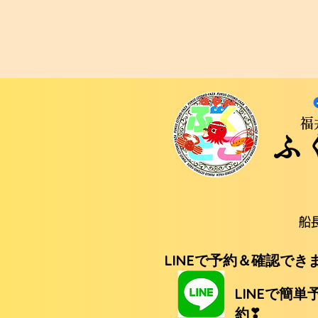
福
ふ
船
LINEで予約＆確認でき
LINEで簡単
約❣