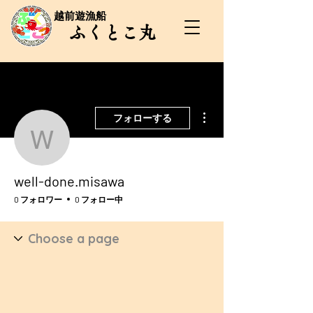
​越前遊漁船
​ふくとこ丸
その他
フォローする
well-done.misawa
well-done.misawa
0 フォロワー
0 フォロー中